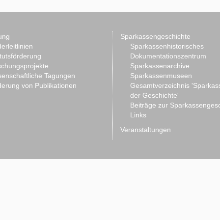
ung
Sparkassengeschichte
erleitlinien
Sparkassenhistorisches
itutsförderung
Dokumentationszentrum
schungsprojekte
Sparkassenarchive
senschaftliche Tagungen
Sparkassenmuseen
erung von Publikationen
Gesamtverzeichnis 'Sparkas
der Geschichte'
Beiträge zur Sparkassenges
Links
Veranstaltungen